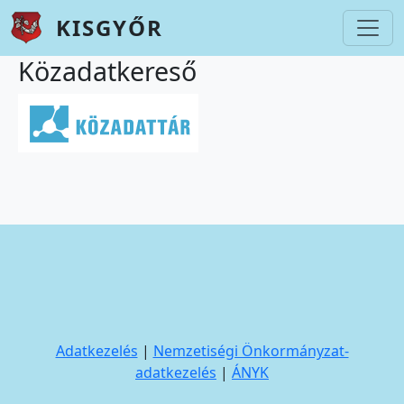
Ugrás a tartalomra
KISGYŐR
Közadatkereső
Adatkezelés
|
Nemzetiségi Önkormányzat-
adatkezelés
|
ÁNYK