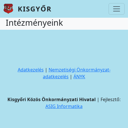
Ugrás a tartalomra
KISGYŐR
Intézményeink
Adatkezelés
|
Nemzetiségi Önkormányzat-
adatkezelés
|
ÁNYK
Kisgyőri Közös Önkormányzati Hivatal
| Fejlesztő:
ASIG Informatika